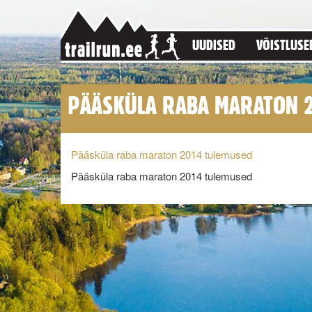
UUDISED
VÕISTLUSE
PÄÄSKÜLA RABA MARATON 
Pääsküla raba maraton 2014 tulemused
Pääsküla raba maraton 2014 tulemused