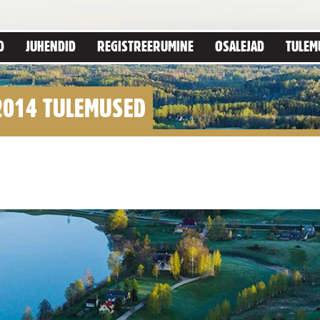
D
JUHENDID
REGISTREERUMINE
OSALEJAD
TULEM
2014 TULEMUSED