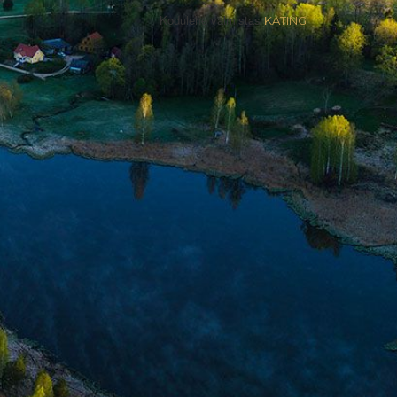
Kodulehe valmistas
KATING