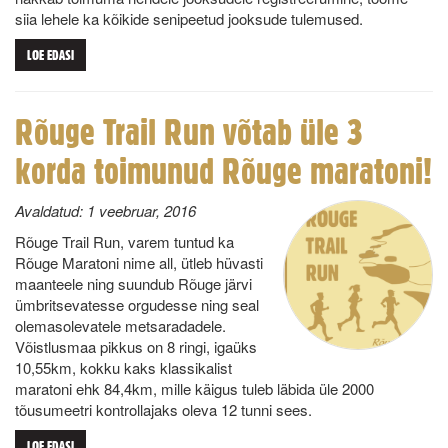
siia lehele ka kõikide senipeetud jooksude tulemused.
LOE EDASI
Rõuge Trail Run võtab üle 3
korda toimunud Rõuge maratoni!
Avaldatud:
1 veebruar, 2016
Rõuge Trail Run, varem tuntud ka
Rõuge Maratoni nime all, ütleb hüvasti
maanteele ning suundub Rõuge järvi
ümbritsevatesse orgudesse ning seal
olemasolevatele metsaradadele.
Võistlusmaa pikkus on 8 ringi, igaüks
10,55km, kokku kaks klassikalist
maratoni ehk 84,4km, mille käigus tuleb läbida üle 2000
tõusumeetri kontrollajaks oleva 12 tunni sees.
LOE EDASI