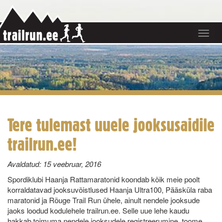
Toggle
navigat
Tere tulemast uuele jooksusaidile
trailrun.ee!
Avaldatud:
15 veebruar, 2016
Spordiklubi Haanja Rattamaratonid koondab kõik meie poolt
korraldatavad jooksuvõistlused Haanja Ultra100, Pääsküla raba
maratonid ja Rõuge Trail Run ühele, ainult nendele jooksude
jaoks loodud kodulehele trailrun.ee. Selle uue lehe kaudu
hakkab toimuma nendele jooksudele registreerumine, toome