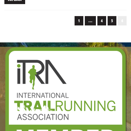
1
…
4
5
6