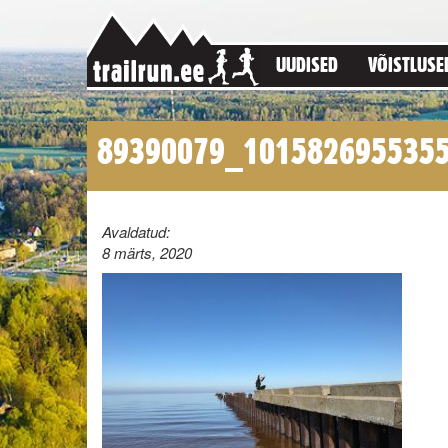
UUDISED
VÕISTLUSE
89390079_101582695535
Avaldatud:
8 märts, 2020