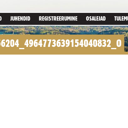
D
JUHENDID
REGISTREERUMINE
OSALEJAD
TULEM
56204_4964773639154040832_O