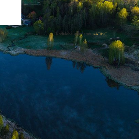
Kodulehe valmistas
KATING